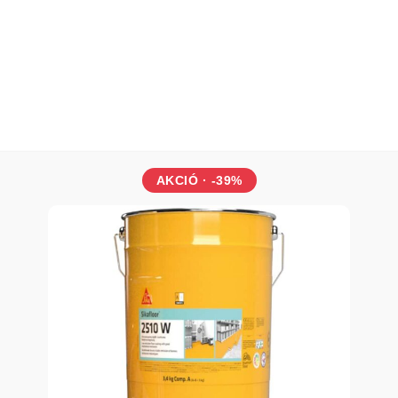
alkalmas padlófűtéshez
fagyálló
páraáteresztő
nagyon magas tapadószilárdság
öregedésálló
hidraulikusan kötő
AKCIÓ · -39%
könnyen felhordható
géppel szórható
csökkentett kromát tartalmú a REACH s
Csomagolás
18 kg-os papírzsák