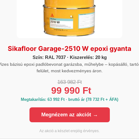
Szín
szürke
Sikafloor Garage-2510 W epoxi gyanta
Szín: RAL 7037 · Kiszerelés: 20 kg
Vizes bázisú epoxi padlóbevonat garázsba, műhelybe – kopásálló, tartó
felület, most kedvezményes áron.
163 982 Ft
Termék adatlap:
99 990 Ft
https://hun.sika.com/content/dam/dms
Megtakarítás: 63 992 Ft · bruttó ár (78 732 Ft + ÁFA)
Megnézem az akciót →
Az akció a készlet erejéig érvényes.