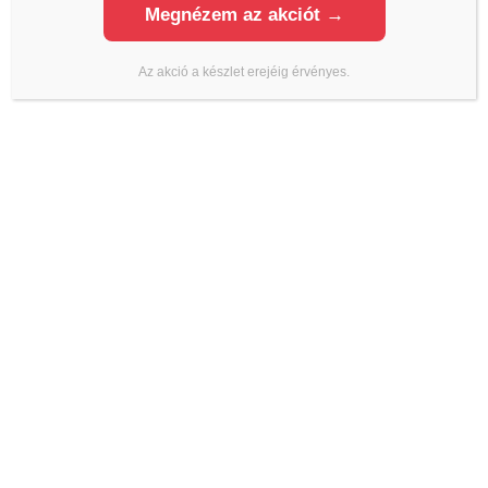
Megnézem az akciót →
Az akció a készlet erejéig érvényes.
ALJZATKIEGYENLÍTŐK
BETON IMPREGNÁLÓK
Sika MonoTop 723 N
Sikagard-703 W
17 780
Ft
15 113
Ft
17 564
Ft
-
55 778
Ft
14 929
Ft
-
47 411
Ft
(
11 900
Ft
+ÁFA)
ÜZLETEK