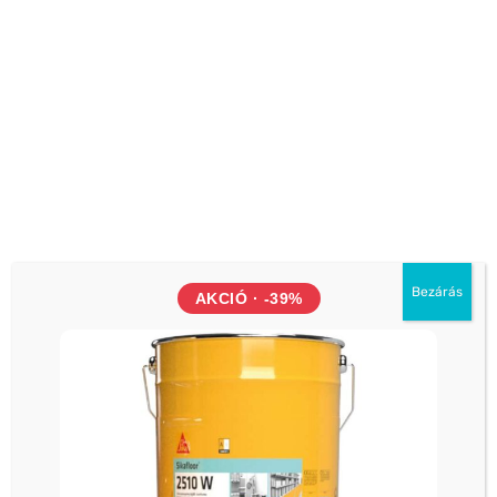
Kiváló bedolgozhatóság
Jól tapad az általános építőanyagokhoz (beton, kő,
tégla, betonacél, stb.)
Magas mechanikai szilárdsági értékek
Kiváló vegyi ellenállás szennyező légköri
igénybevételekkel szemben
Kiváló ellenállás, faggyal és jégolvasztó sók
hatásával szemben
Bezárás
Egyszerű bedolgozhatóság, tixotróp
AKCIÓ · -39%
anyagtulajdonságok
Megjelenés / szín
Szürke por
Kiszerelés