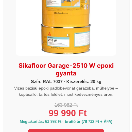
25 kg-os zsák
Dokumentumok
SikaRep® RS
Teljesítmény Adatlapok
SikaRep® RS
Műszaki Adatlapok
SikaRep® RS
Biztonsági Adatlapok
Sikafloor Garage-2510 W epoxi
gyanta
KAPCSOLÓDÓ TERMÉKEK
Szín: RAL 7037 · Kiszerelés: 20 kg
Vizes bázisú epoxi padlóbevonat garázsba, műhelybe –
kopásálló, tartós felület, most kedvezményes áron.
163 982 Ft
99 990 Ft
Megtakarítás: 63 992 Ft · bruttó ár (78 732 Ft + ÁFA)