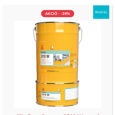
1044 Budapest, Váci út 34. (Külső Váci út,
Újpest)
Bezárás
AKCIÓ · -39%
Hétfő - Vasárnap: 06h-20h óráig
KAPCSOLAT
Termékinformáció, raktárkészlet, árak:
Telefon:
+36 70 700 7010
Iroda:
Email:
info@lmanzard.hu
Árajánlat kérés, szakmai tanácsadás:
Telefon:
+36 20 980 7010
Email:
arajanlat@lmanzard.hu