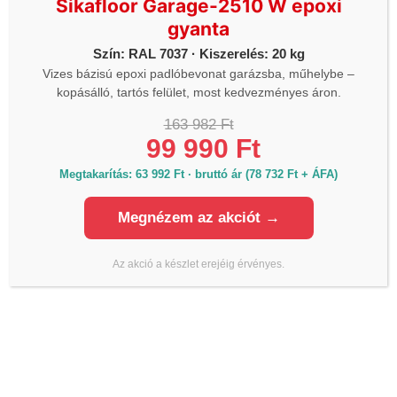
Sikafloor Garage-2510 W epoxi
gyanta
Számlázás:
Telefon:
+36 20 545 4444
Szín: RAL 7037 · Kiszerelés: 20 kg
Vizes bázisú epoxi padlóbevonat garázsba, műhelybe –
Email:
szamlazas@lmanzard.hu
kopásálló, tartós felület, most kedvezményes áron.
163 982 Ft
99 990 Ft
Megtakarítás: 63 992 Ft · bruttó ár (78 732 Ft + ÁFA)
Megnézem az akciót →
HASZNOS LINKEK
Az akció a készlet erejéig érvényes.
Purhabok
Szilikon és akril tömítők
PU tömítők, ragasztók
Csemperagasztók