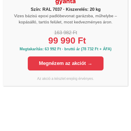
gyanta
Hétfő - Vasárnap: 06h-20h óráig
Szín: RAL 7037 · Kiszerelés: 20 kg
Vizes bázisú epoxi padlóbevonat garázsba, műhelybe –
kopásálló, tartós felület, most kedvezményes áron.
163 982 Ft
KAPCSOLAT
99 990 Ft
Megtakarítás: 63 992 Ft · bruttó ár (78 732 Ft + ÁFA)
Termékinformáció, raktárkészlet, árak:
Telefon:
+36 70 700 7010
Megnézem az akciót →
Iroda:
Az akció a készlet erejéig érvényes.
Email:
info@lmanzard.hu
Árajánlat kérés, szakmai tanácsadás:
Telefon:
+36 20 980 7010
Email:
arajanlat@lmanzard.hu
Számlázás: