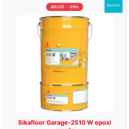
Bezárás
AKCIÓ · -39%
Önkiszolgáló üzlet 1.
2330 Dunaharaszti Némedi út 67 (Piramis
üzletház parkoló)
Hétfő - Vasárnap: 06h-20h óráig
Önkiszolgáló üzlet 2.
1112 Budapest Budaörsi út 124. (McDonalds és a
ORLEN kút között)
Hétfő - Vasárnap: 06h-20h óráig
Önkiszolgáló üzlet 3.
4030 Debrecen Kurucz utca 93.
Hétfő - Vasárnap: 06h-20h óráig
Önkiszolgáló üzlet 4.
1044 Budapest, Váci út 34. (Külső Váci út,
Sikafloor Garage-2510 W epoxi
Újpest)