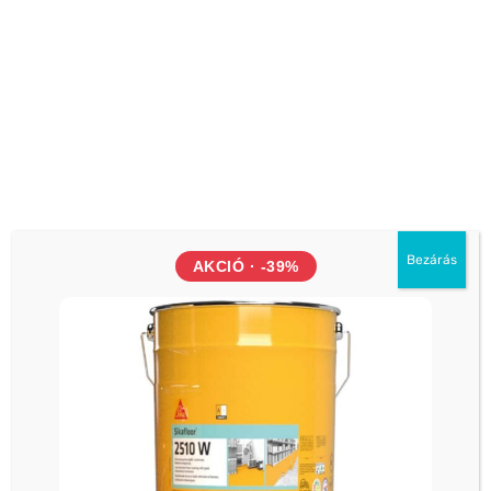
Bár a Sika Multiseal használata egyszerű, néhány
gyakori hibát érdemes elkerülni a tökéletes eredmény
érdekében. Az egyik leggyakoribb hiba a felület nem
megfelelő előkészítése. Ha a felület nem tiszta, száraz
és zsírmentes, a szalag nem fog megfelelően tapadni,
és a tömítés nem lesz hatékony. Egy másik gyakori
hiba a szalag nem megfelelő felhelyezése. Ha a
szalag nem egyenletesen fed le a felületet, vagy ha
hézagok maradnak ki, a víz bejuthat a szerkezetbe.
Bezárás
AKCIÓ · -39%
Emellett fontos, hogy a szalagot megfelelően
rögzítsük a felülethez, különösen a sarkoknál és a
nehezen hozzáférhető helyeken. A hibák elkerülése
érdekében mindig olvassuk el a használati útmutatót,
és kövessük a gyártó ajánlásait.
A felület előkészítésének fontossága
A felület előkészítése kulcsfontosságú a sikeres