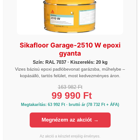
KAPCSOLAT
Termékinformáció, raktárkészlet, árak:
Telefon:
+36 70 700 7010
Sikafloor Garage-2510 W epoxi
Iroda:
gyanta
Email:
info@lmanzard.hu
Szín: RAL 7037 · Kiszerelés: 20 kg
Árajánlat kérés, szakmai tanácsadás:
Vizes bázisú epoxi padlóbevonat garázsba, műhelybe –
Telefon:
+36 20 980 7010
kopásálló, tartós felület, most kedvezményes áron.
Email:
arajanlat@lmanzard.hu
163 982 Ft
99 990 Ft
Számlázás:
Telefon:
+36 20 545 4444
Megtakarítás: 63 992 Ft · bruttó ár (78 732 Ft + ÁFA)
Email:
szamlazas@lmanzard.hu
Megnézem az akciót →
Az akció a készlet erejéig érvényes.