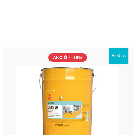
Hétfő - Vasárnap: 06h-20h óráig
Önkiszolgáló üzlet 2.
1112 Budapest Budaörsi út 124. (McDonalds és a
ORLEN kút között)
Hétfő - Vasárnap: 06h-20h óráig
Önkiszolgáló üzlet 3.
Bezárás
AKCIÓ · -39%
4030 Debrecen Kurucz utca 93.
Hétfő - Vasárnap: 06h-20h óráig
Önkiszolgáló üzlet 4.
1044 Budapest, Váci út 34. (Külső Váci út,
Újpest)
Hétfő - Vasárnap: 06h-20h óráig