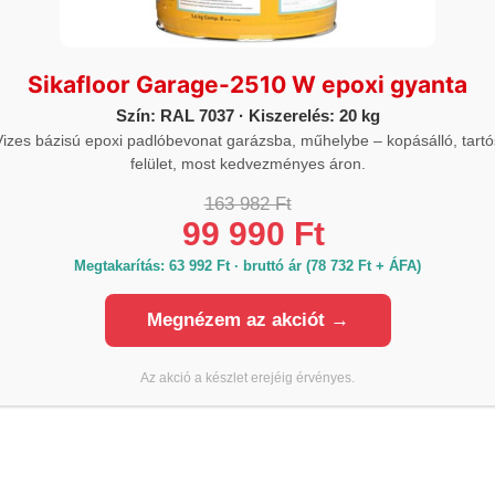
RMÉKELŐNYÖK
ozgási képesség ±25 %
Sikafloor Garage-2510 W epoxi gyanta
lacsony igénybevétel a hézag széleinél
Szín: RAL 7037 · Kiszerelés: 20 kg
agyon magas mechanikai és vegyi (pl. gázolaj, kerozin) elle
Vizes bázisú epoxi padlóbevonat garázsba, műhelybe – kopásálló, tartó
felület, most kedvezményes áron.
 süllyesztett és beszórt hézagok 3 óra után járhatók
163 982 Ft
LÁRDULÁSI IDŐ
99 990 Ft
Megtakarítás: 63 992 Ft · bruttó ár (78 732 Ft + ÁFA)
24 óra után éri el a teljes mechanikai képességeit Sikaflex®
chomokkal szórták be, a süllyesztett hézagok kb. 2 óra (+23 
Megnézem az akciót →
ikerekű járművel. Tapadásmentes kb. 3,5 óra (+23°C / 50 % r
Booster-rel együtt alkalmazták.
Az akció a készlet erejéig érvényes.
szaki adatlap
tonsági adatlap