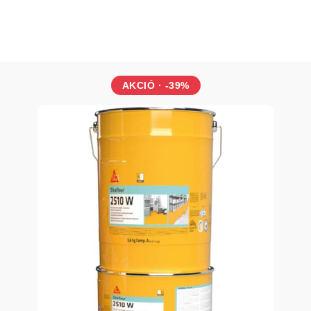
AKCIÓ · -39%
SZNÁLAT
satlakozási hézagok acél, meghatározott aszfalt típusok, b
évő sínek, utak, padlók esetén
ilatációs hézagok útburkolatokon, repterek útburkolatain, gy
lyan esetekben, ahol korai járhatóság a követelmény