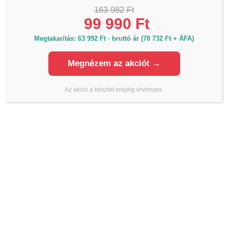
Termékinformáció, raktárkészlet, árak:
163 982 Ft
Telefon:
+36 70 700 7010
99 990 Ft
Iroda:
Megtakarítás: 63 992 Ft · bruttó ár (78 732 Ft + ÁFA)
Email:
info@lmanzard.hu
Megnézem az akciót →
Árajánlat kérés, szakmai tanácsadás:
Telefon:
+36 20 980 7010
Az akció a készlet erejéig érvényes.
Email:
arajanlat@lmanzard.hu
Számlázás:
Telefon:
+36 20 545 4444
Email:
szamlazas@lmanzard.hu