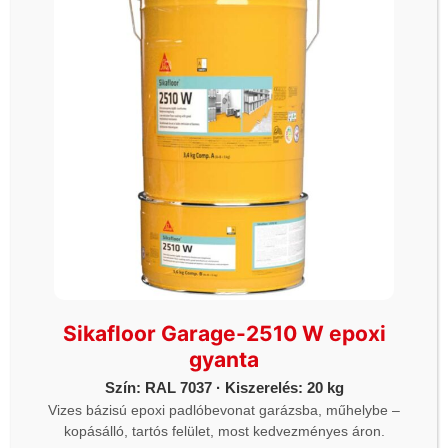
1112 Budapest Budaörsi út 124. (McDonalds és a
ORLEN kút között)
Hétfő - Vasárnap: 06h-20h óráig
Önkiszolgáló üzlet 3.
4030 Debrecen Kurucz utca 93.
Hétfő - Vasárnap: 06h-20h óráig
Önkiszolgáló üzlet 4.
1044 Budapest, Váci út 34. (Külső Váci út,
Újpest)
Hétfő - Vasárnap: 06h-20h óráig
Sikafloor Garage-2510 W epoxi
gyanta
KAPCSOLAT
Szín: RAL 7037 · Kiszerelés: 20 kg
Vizes bázisú epoxi padlóbevonat garázsba, műhelybe –
kopásálló, tartós felület, most kedvezményes áron.