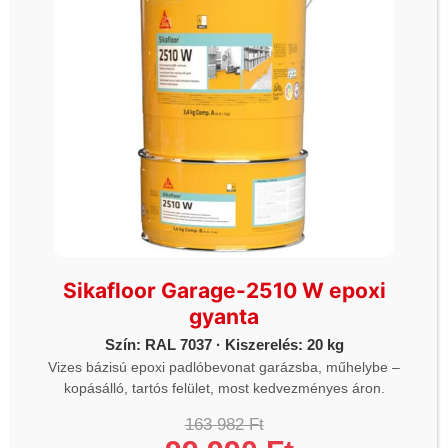
ÜZLETEK
Önkiszolgáló üzlet 1.
2330 Dunaharaszti Némedi út 67 (Piramis
üzletház parkoló)
Hétfő - Vasárnap: 06h-20h óráig
Önkiszolgáló üzlet 2.
Sikafloor Garage-2510 W epoxi
1112 Budapest Budaörsi út 124. (McDonalds és a
gyanta
ORLEN kút között)
Hétfő - Vasárnap: 06h-20h óráig
Szín: RAL 7037 · Kiszerelés: 20 kg
Vizes bázisú epoxi padlóbevonat garázsba, műhelybe –
Önkiszolgáló üzlet 3.
kopásálló, tartós felület, most kedvezményes áron.
4030 Debrecen Kurucz utca 93.
163 982 Ft
Hétfő - Vasárnap: 06h-20h óráig