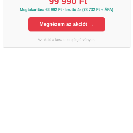
99 990 Ft
Önkiszolgáló üzlet 4.
Megtakarítás: 63 992 Ft · bruttó ár (78 732 Ft + ÁFA)
1044 Budapest, Váci út 34. (Külső Váci út,
Megnézem az akciót →
Újpest)
Hétfő - Vasárnap: 06h-20h óráig
Az akció a készlet erejéig érvényes.
KAPCSOLAT
Termékinformáció, raktárkészlet, árak:
Telefon:
+36 70 700 7010
Iroda:
Email:
info@lmanzard.hu
Árajánlat kérés, szakmai tanácsadás: