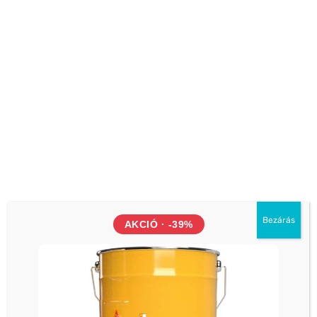
klímaberendezéseknél
hangszigetelésre, különösen az autóiparban
fóliák illesztésére
vízzáró tömítések lakóbuszokhoz, lakókocsikhoz
ivóvízgyűjtő tartályok tömítésére a BS6920 szerint
Kiszerelés
22,5mx12mmx2mm
Termékadatlap
Biztonsági adatlap
Bezárás
AKCIÓ · -39%
Teljesítmény nyilatkozat
KAPCSOLÓDÓ TERMÉKEK