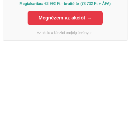
Megtakarítás: 63 992 Ft · bruttó ár (78 732 Ft + ÁFA)
Megnézem az akciót →
ÜZLETEK
Az akció a készlet erejéig érvényes.
Önkiszolgáló üzlet 1.
2330 Dunaharaszti Némedi út 67 (Piramis
üzletház parkoló)
Hétfő - Vasárnap: 06h-20h óráig
Önkiszolgáló üzlet 2.
1112 Budapest Budaörsi út 124. (McDonalds és a
ORLEN kút között)
Hétfő - Vasárnap: 06h-20h óráig
Önkiszolgáló üzlet 3.
4030 Debrecen Kurucz utca 93.