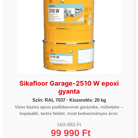
Sikafloor Garage-2510 W epoxi
EGYÉB
EGYÉB
gyanta
Sika Primer-3 N oldószeres
Sika S-Felt VS-140 –
alapozó
polipropilén, időjárásálló szűrő
Szín: RAL 7037 · Kiszerelés: 20 kg
,elválasztó filc – 1 tekercs
15 857
Ft
-
34 770
Ft
13 478
Ft
-
29 555
Ft
(100 m2)
Vizes bázisú epoxi padlóbevonat garázsba, műhelybe –
137 287
Ft
116 694
Ft
kopásálló, tartós felület, most kedvezményes áron.
(
91 885
Ft
+ÁFA)
163 982 Ft
99 990 Ft