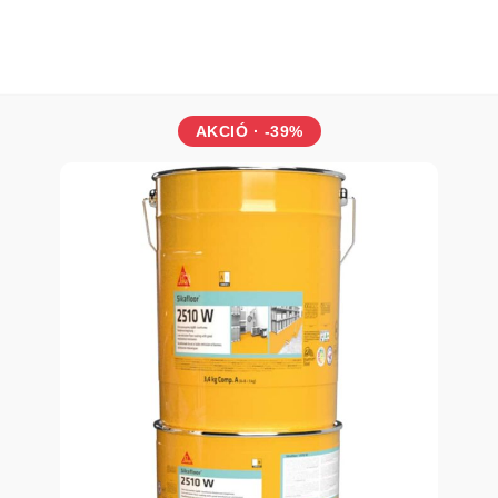
önnyű és közepes mechanikai terhelésre
rkélyekhez, teraszokhoz, gyalogos hidakhoz, lépcsőkhöz stb
nyök
AKCIÓ · -39%
ülönlegesen rugalmas
epedésáthidaló
ízálló
V-álló, nem sárgul
dőjárásálló
ormál használat esetén kopásálló
súszásmentes felületképzés kialakítása lehetséges
gyszerűen feldolgozható hengerrel vagy szórva
gészítő termékek: