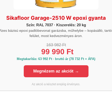
afloor Colorchips N
Sikafloor Garage-2510 W epoxi gyanta
Szín: RAL 7037 · Kiszerelés: 20 kg
Vizes bázisú epoxi padlóbevonat garázsba, műhelybe – kopásálló, tartó
felület, most kedvezményes áron.
163 982 Ft
99 990 Ft
Megtakarítás: 63 992 Ft · bruttó ár (78 732 Ft + ÁFA)
Megnézem az akciót →
Az akció a készlet erejéig érvényes.