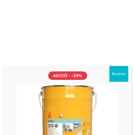
Sokféle alapfelületen jó tapad
Nagy dinamikus terhelésnek is ellenáll
Jó hézagkitöltő képesség
Átfényezhető
Rezgéscsillapító
Elektromosan nem vezetőképes
Kiszerelés
Bezárás
AKCIÓ · -39%
Kartus
300 ml
400 ml
Unipack
600 ml
Vödör
23 l
Hordó
195 l
Szín