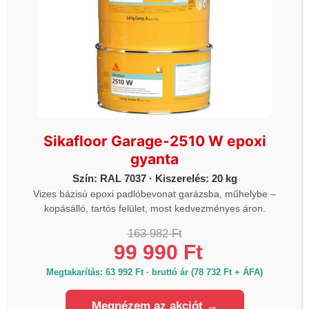
Fekete, fehér, szürke
Dokumentumok
Sikaflex®-252
Termék Adatlapok
Sikaflex-252
Biztonsági Adatlapok
Sikafloor Garage-2510 W epoxi
gyanta
KAPCSOLÓDÓ TERMÉKEK
Szín: RAL 7037 · Kiszerelés: 20 kg
Vizes bázisú epoxi padlóbevonat garázsba, műhelybe –
kopásálló, tartós felület, most kedvezményes áron.
163 982 Ft
99 990 Ft
Megtakarítás: 63 992 Ft · bruttó ár (78 732 Ft + ÁFA)
Megnézem az akciót →