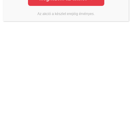
Az akció a készlet erejéig érvényes.
EGYÉB
EGYÉB
Sika Tooling Agent N –
Sika Bonding Primer –
simítófolyadék
kétkomponensű alapozó és a
tapadásjavító
6 256
Ft
5 318
Ft
(
4 187
Ft
+ÁFA)
53 950
Ft
-
136 112
Ft
45 858
Ft
-
115 695
Ft
ÜZLETEK
Önkiszolgáló üzlet 1.
2330 Dunaharaszti Némedi út 67 (Piramis