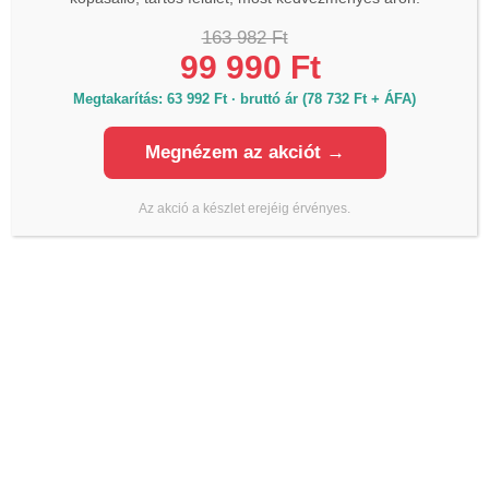
163 982 Ft
99 990 Ft
Megtakarítás: 63 992 Ft · bruttó ár (78 732 Ft + ÁFA)
Megnézem az akciót →
Az akció a készlet erejéig érvényes.
EGYÉB
EGYÉB
ADEPLAST AGC 25KG
ADEPLAST AF N 25 KG
gipszkarton ragasztó
flexibilis csemperagasztó
4 985
Ft
4 237
Ft
5 239
Ft
4 453
Ft
(
3 336
Ft
+ÁFA)
(
3 506
Ft
+ÁFA)