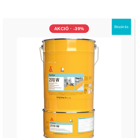
lúgálló
keresztirányban rugalmas
tartósan nagy rugalmasság
Bezárás
AKCIÓ · -39%
nyújtható
vízzáró
vízálló
öregedésálló
rothadásálló
könnyen felhordható
jó tapadás a SCHÖNOX szigetelésekhez
agresszív közeggel szemben ellenálló
KAPCSOLÓDÓ TERMÉKEK