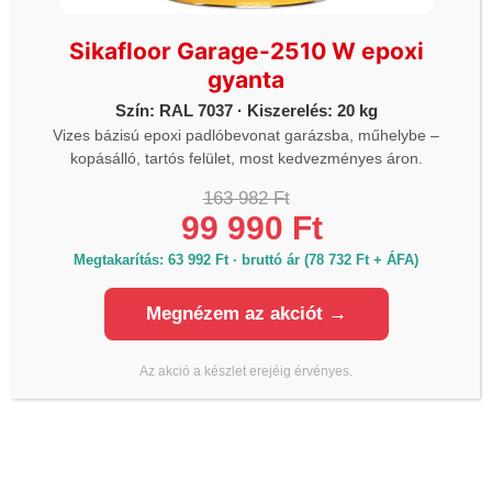
Sikafloor Garage-2510 W epoxi
gyanta
Szín: RAL 7037 · Kiszerelés: 20 kg
Vizes bázisú epoxi padlóbevonat garázsba, műhelybe –
kopásálló, tartós felület, most kedvezményes áron.
163 982 Ft
99 990 Ft
Megtakarítás: 63 992 Ft · bruttó ár (78 732 Ft + ÁFA)
EGYÉB
ADEPLAST MTIG 20SL 25KG
gipszalapú vakoló habarcs
EGYÉB
Megnézem az akciót →
6 199
Ft
5 269
Ft
Sikacryl S – egykomponensű
(
4 149
Ft
+ÁFA)
rugalmas, akril bázisú
hézagtömítő anyag – fehér –
Az akció a készlet erejéig érvényes.
300 ml
1 623
Ft
1 380
Ft