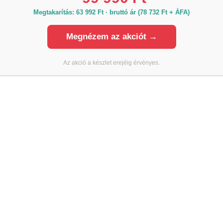
Megtakarítás: 63 992 Ft · bruttó ár (78 732 Ft + ÁFA)
CHÖNOX Q12 feldolgozhatósága homogén, egyenletes terülést b
ható és nem folyik meg függőleges felületen történő felvite
Megnézem az akciót →
azóanyagként, valamint kombinált buttering–floating rends
én ajánlott a hátoldali kontaktképzés, illetve folyóságyas k
Az akció a készlet erejéig érvényes.
tes tapadási zóna eléréséhez.
kalmazása
 port tiszta vízbe kell bekeverni a gyártói vízadagolási értéke
avasolt keverőgép: 600 ford./perc.
 ragasztóanyag felhordása fogazott glettvassal, egyenlete
 burkolatot a még nedves kötőágyba kell beültetni, a héj- és
 frissen elkészült felületet védeni kell közvetlen hőhatástól,