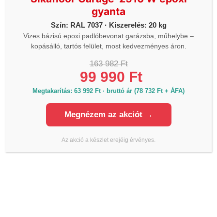
Önkiszolgáló üzlet 1.
gyanta
2330 Dunaharaszti Némedi út 67 (Piramis
Szín: RAL 7037 · Kiszerelés: 20 kg
üzletház parkoló)
Vizes bázisú epoxi padlóbevonat garázsba, műhelybe –
Hétfő - Vasárnap: 06h-20h óráig
kopásálló, tartós felület, most kedvezményes áron.
Önkiszolgáló üzlet 2.
163 982 Ft
1112 Budapest Budaörsi út 124. (McDonalds és a
99 990 Ft
ORLEN kút között)
Megtakarítás: 63 992 Ft · bruttó ár (78 732 Ft + ÁFA)
Hétfő - Vasárnap: 06h-20h óráig
Megnézem az akciót →
Önkiszolgáló üzlet 3.
4030 Debrecen Kurucz utca 93.
Az akció a készlet erejéig érvényes.
Hétfő - Vasárnap: 06h-20h óráig
Önkiszolgáló üzlet 4.
1044 Budapest, Váci út 34. (Külső Váci út,
Újpest)
Hétfő - Vasárnap: 06h-20h óráig