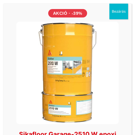
Bezárás
AKCIÓ · -39%
EGYÉB
EGYÉB
Sika Primer-3 N oldószeres
ADEPLAST GM 20 20KG
alapozó
1 816
Ft
-
5 182
Ft
1 544
Ft
-
4 405
Ft
15 857
Ft
-
34 770
Ft
13 478
Ft
-
29 555
Ft
ÜZLETEK
Sikafloor Garage-2510 W epoxi