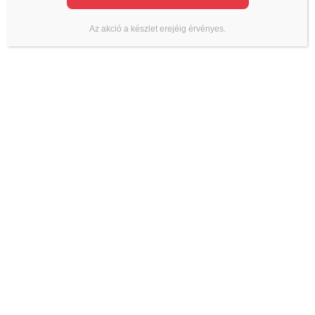
Az akció a készlet erejéig érvényes.
KAPCSOLAT
Termékinformáció, raktárkészlet, árak:
Telefon:
+36 70 700 7010
Iroda:
Email:
info@lmanzard.hu
Árajánlat kérés, szakmai tanácsadás:
Telefon:
+36 20 980 7010
Email:
arajanlat@lmanzard.hu
Számlázás:
Telefon:
+36 20 545 4444