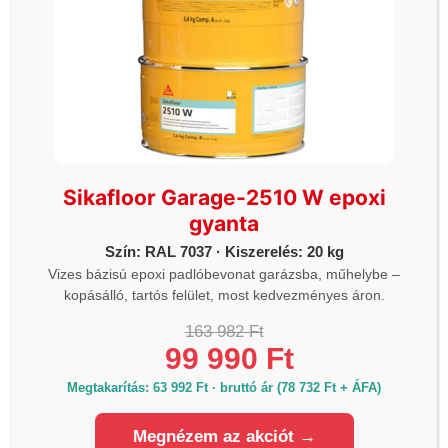
Önkiszolgáló üzlet 1.
2330 Dunaharaszti Némedi út 67 (Piramis
üzletház parkoló)
Hétfő - Vasárnap: 06h-20h óráig
Önkiszolgáló üzlet 2.
1112 Budapest Budaörsi út 124. (McDonalds és a
ORLEN kút között)
Sikafloor Garage-2510 W epoxi
Hétfő - Vasárnap: 06h-20h óráig
gyanta
Szín: RAL 7037 · Kiszerelés: 20 kg
Önkiszolgáló üzlet 3.
Vizes bázisú epoxi padlóbevonat garázsba, műhelybe –
4030 Debrecen Kurucz utca 93.
kopásálló, tartós felület, most kedvezményes áron.
Hétfő - Vasárnap: 06h-20h óráig
163 982 Ft
99 990 Ft
Önkiszolgáló üzlet 4.
1044 Budapest, Váci út 34. (Külső Váci út,
Megtakarítás: 63 992 Ft · bruttó ár (78 732 Ft + ÁFA)
Újpest)
Hétfő - Vasárnap: 06h-20h óráig
Megnézem az akciót →