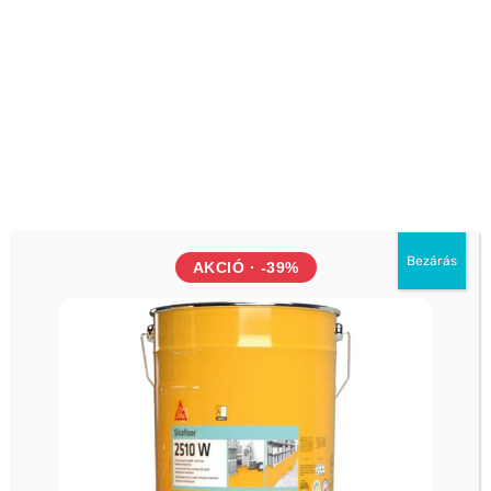
EGYÉB
EGYÉB
Sika Spacer Tape HD – két
SikaColor FF Folyékony
oldalon öntapadó, nyitott
betonfesték FF 920Sárga
cellás PU habszalag –
Szinü 10kg
/folyóméter
7 013
Ft
5 961
Ft
(
4 694
Ft
+ÁFA)
16 177
Ft
-
16 591
Ft
13 750
Ft
-
14 102
Ft
Bezárás
AKCIÓ · -39%
ÜZLETEK