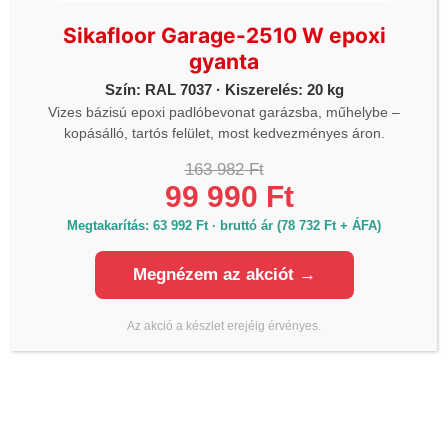
ÜZLETEK
Sikafloor Garage-2510 W epoxi
gyanta
Önkiszolgáló üzlet 1.
Szín: RAL 7037 · Kiszerelés: 20 kg
2330 Dunaharaszti Némedi út 67 (Piramis
Vizes bázisú epoxi padlóbevonat garázsba, műhelybe –
üzletház parkoló)
kopásálló, tartós felület, most kedvezményes áron.
Hétfő - Vasárnap: 06h-20h óráig
163 982 Ft
99 990 Ft
Önkiszolgáló üzlet 2.
1112 Budapest Budaörsi út 124. (McDonalds és a
Megtakarítás: 63 992 Ft · bruttó ár (78 732 Ft + ÁFA)
ORLEN kút között)
Megnézem az akciót →
Hétfő - Vasárnap: 06h-20h óráig
Önkiszolgáló üzlet 3.
Az akció a készlet erejéig érvényes.
4030 Debrecen Kurucz utca 93.
Hétfő - Vasárnap: 06h-20h óráig
Önkiszolgáló üzlet 4.
1044 Budapest, Váci út 34. (Külső Váci út,