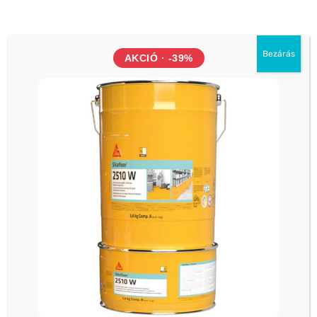
Bezárás
AKCIÓ · -39%
EGYÉB
EGYÉB
SFS FI-P 6.8-PVC alátét
ADEPLAST AGC 25KG
egység = 1 csomag 200db
gipszkarton ragasztó
92 202
Ft
78 372
Ft
4 985
Ft
4 237
Ft
(
3 336
Ft
+ÁFA)
(
61 710
Ft
+ÁFA)