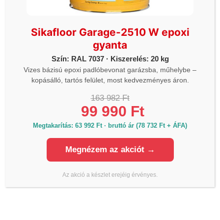
KAPCSOLÓDÓ TERMÉKEK
Sikafloor Garage-2510 W epoxi
gyanta
Szín: RAL 7037 · Kiszerelés: 20 kg
Vizes bázisú epoxi padlóbevonat garázsba, műhelybe –
kopásálló, tartós felület, most kedvezményes áron.
163 982 Ft
99 990 Ft
Megtakarítás: 63 992 Ft · bruttó ár (78 732 Ft + ÁFA)
EGYÉB
ADEPLAST NISIP PENTRU
Megnézem az akciót →
CONSTRUCTII 25KG 0-1,0
EGYÉB
mm-es építési homok
Sikacryl S – egykomponensű
2 477
Ft
2 105
Ft
rugalmas, akril bázisú
(
1 658
Ft
+ÁFA)
Az akció a készlet erejéig érvényes.
hézagtömítő anyag – fehér –
300 ml
1 623
Ft
1 380
Ft