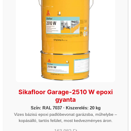
rendeléseket csak átutalással és kártyás fizetéssel
lehet kifizetni a szállítás előtt.
ÜZLETEK
Önkiszolgáló üzlet 1.
2330 Dunaharaszti Némedi út 67 (Piramis
Sikafloor Garage-2510 W epoxi
üzletház parkoló)
gyanta
Hétfő - Vasárnap: 06h-20h óráig
Szín: RAL 7037 · Kiszerelés: 20 kg
Önkiszolgáló üzlet 2.
Vizes bázisú epoxi padlóbevonat garázsba, műhelybe –
1112 Budapest Budaörsi út 124. (McDonalds és a
kopásálló, tartós felület, most kedvezményes áron.
ORLEN kút között)