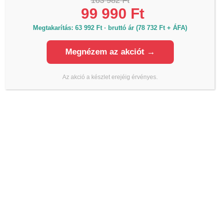
163 982 Ft
Hétfő - Vasárnap: 06h-20h óráig
99 990 Ft
Megtakarítás: 63 992 Ft · bruttó ár (78 732 Ft + ÁFA)
Önkiszolgáló üzlet 3.
4030 Debrecen Kurucz utca 93.
Megnézem az akciót →
Hétfő - Vasárnap: 06h-20h óráig
Önkiszolgáló üzlet 4.
Az akció a készlet erejéig érvényes.
1044 Budapest, Váci út 34. (Külső Váci út,
Újpest)
Hétfő - Vasárnap: 06h-20h óráig
KAPCSOLAT
Termékinformáció, raktárkészlet, árak:
Telefon:
+36 70 700 7010