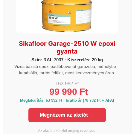
KAPCSOLAT
Termékinformáció, raktárkészlet, árak:
Telefon:
+36 70 700 7010
Sikafloor Garage-2510 W epoxi
Iroda:
gyanta
Email:
info@lmanzard.hu
Szín: RAL 7037 · Kiszerelés: 20 kg
Árajánlat kérés, szakmai tanácsadás:
Vizes bázisú epoxi padlóbevonat garázsba, műhelybe –
Telefon:
+36 20 980 7010
kopásálló, tartós felület, most kedvezményes áron.
Email:
arajanlat@lmanzard.hu
163 982 Ft
99 990 Ft
Számlázás:
Megtakarítás: 63 992 Ft · bruttó ár (78 732 Ft + ÁFA)
Telefon:
+36 20 545 4444
Email:
szamlazas@lmanzard.hu
Megnézem az akciót →
Az akció a készlet erejéig érvényes.