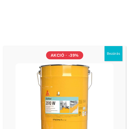
Hétfő - Vasárnap: 06h-20h óráig
Önkiszolgáló üzlet 2.
1112 Budapest Budaörsi út 124. (McDonalds és a
ORLEN kút között)
Hétfő - Vasárnap: 06h-20h óráig
Önkiszolgáló üzlet 3.
Bezárás
AKCIÓ · -39%
4030 Debrecen Kurucz utca 93.
Hétfő - Vasárnap: 06h-20h óráig
Önkiszolgáló üzlet 4.
1044 Budapest, Váci út 34. (Külső Váci út,
Újpest)
Hétfő - Vasárnap: 06h-20h óráig