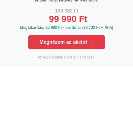
163 982 Ft
99 990 Ft
Megtakarítás: 63 992 Ft · bruttó ár (78 732 Ft + ÁFA)
EGYÉB
Sikasil SG-20 – nagy szilárdságú,
lex®-552 AT
Megnézem az akciót →
szilikon ragasztó strukturális
3
Ft
-
9 638
Ft
7 311
Ft
-
8 674
Ft
üvegezéshez
6 875
Ft
-
9 406
Ft
Az akció a készlet erejéig érvényes.
6 188
Ft
-
8 465
Ft
CSOLAT
HASZNOS LINKEK
ékinformáció,
Purhabok
rkészlet, árak: