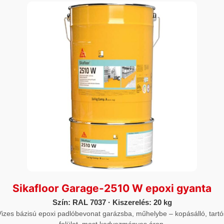
EGYÉB
lex-529 AT – szórható,
Sikaflex®-221
omponensű STP tömítőanyag
5 732
Ft
-
125 501
Ft
5 159
Ft
-
112 951
Ft
9
Ft
-
7 487
Ft
6 731
Ft
-
6 738
Ft
Sikafloor Garage-2510 W epoxi gyanta
Szín: RAL 7037 · Kiszerelés: 20 kg
Vizes bázisú epoxi padlóbevonat garázsba, műhelybe – kopásálló, tartó
felület, most kedvezményes áron.