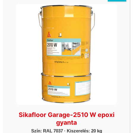
üzletház parkoló)
Hétfő - Vasárnap: 06h-20h óráig
Önkiszolgáló üzlet 2.
1112 Budapest Budaörsi út 124. (McDonalds és a
ORLEN kút között)
Hétfő - Vasárnap: 06h-20h óráig
Önkiszolgáló üzlet 3.
4030 Debrecen Kurucz utca 93.
Hétfő - Vasárnap: 06h-20h óráig
Önkiszolgáló üzlet 4.
1044 Budapest, Váci út 34. (Külső Váci út,
Újpest)
Hétfő - Vasárnap: 06h-20h óráig
Sikafloor Garage-2510 W epoxi
gyanta
Szín: RAL 7037 · Kiszerelés: 20 kg