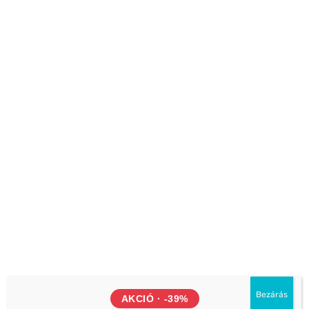
Außerhalb der Öffnungszeiten stehen wir unseren
Kunden jeden Tag der Woche nach vorheriger
Absprache zur Verfügung!
[wpforms id=”1301″]
ÜZLETEK
Önkiszolgáló üzlet 1.
Bezárás
2330 Dunaharaszti Némedi út 67 (Piramis
AKCIÓ · -39%