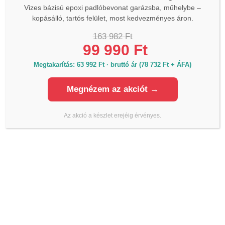
Vizes bázisú epoxi padlóbevonat garázsba, műhelybe –
kopásálló, tartós felület, most kedvezményes áron.
KAPCSOLAT
163 982 Ft
99 990 Ft
Termékinformáció, raktárkészlet, árak:
Megtakarítás: 63 992 Ft · bruttó ár (78 732 Ft + ÁFA)
Telefon:
+36 70 700 7010
Megnézem az akciót →
Iroda:
Email:
info@lmanzard.hu
Az akció a készlet erejéig érvényes.
Árajánlat kérés, szakmai tanácsadás:
Telefon:
+36 20 980 7010
Email:
arajanlat@lmanzard.hu
Számlázás:
Telefon:
+36 20 545 4444
Email:
szamlazas@lmanzard.hu